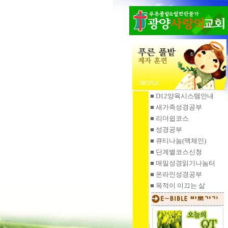
■ D12양육시스템안내
■ 새가족성경공부
■ 리더쉽코스
■ 성경공부
■ 큐티나눔
(맥체인)
■ 단계별코스신청
■ 매일성경읽기
나눔터
■ 온라인성경공부
■ 목적이 이끄는 삶