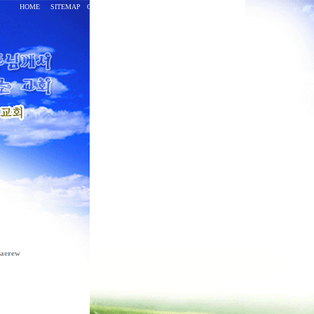
HOME
SITEMAP
CONTACT
ae
r
ew