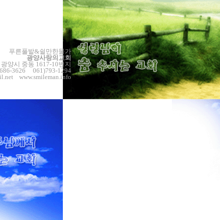
푸른풀밭&쉴만한물가
광양사랑의교회
남 광양시 중동 1617-10번지
-686-3626 061)793-1294
l.net
www.smileman.info