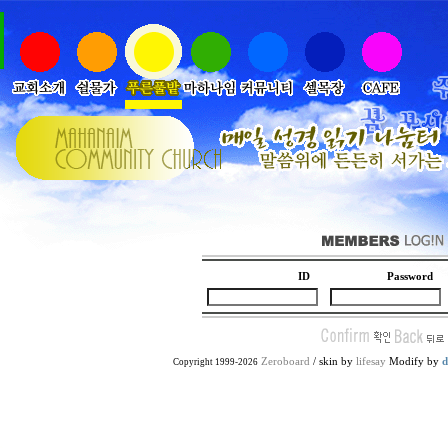
ID
Password
Zeroboard
/ skin by
lifesay
Modify by
d
Copyright 1999-2026