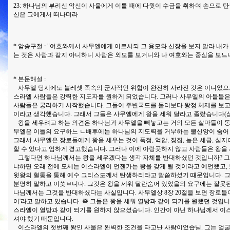
23: 하나님의 부리신 악신이 사울에게 이를 때에 다윗이 수금을 취하여 손으로 
신은 그에게서 떠나더라
* 암송구절 : "여호와께서 사무엘에게 이르시되 그 용모와 신장을 보지 말라 내가
는 것은 사람과 같지 아니하니 사람은 외모를 보거니와 나 여호와는 중심을 보느니라"
* 본문해설 :
사무엘 당시에도 블레셋 족속의 군사적인 위협이 완전히 사라진 것은 이니었으므
스라엘 사람들은 강력한 지도자를 원하게 되었습니다. 그러나 사무엘의 아들들은
사람들은 궁리하기 시작했습니다. 그들이 주변국드를 둘러보다 왕정 체제를 보고
이라고 생각했습니다. 그래서 그들은 사무엘에게 왕을 세워 달라고 졸랐습니다(삼상 8
왕을 세우려고 하는 의견은 하나님과 사무엘을 빼놓고는 거의 모든 살마들이 동의
무엘은 이들의 요구하느 ㄴ배후에는 하나님의 지도력을 거부하는 불신앙이 숨어
그래서 사무엘은 장로들에게 왕을 세우는 것이 폭정, 억압, 징집, 높은 세금, 심
할 수 있다고 엄하게 경고했습니다. 그러나 이에 아랑곳하지 않고 사람들은 왕을
그렇다면 하나님께서는 왕을 세우겠다는 생각 자체를 반대하셨던 것입니까? 그런
냐하면 오래 전에 모세는 이스라엘이 언젠가는 왕을 갖게 될 것이라고 예언했고,
윗왕의 혈통을 통해 예수 그리스도께서 탄생하리라고 말씀하셨기 때문입니다. 그
분명히 말하고 이씃ㅂ니다. 그것은 왕을 세워 달란숨어 있었을의 요구에는 잘못된
나님께서는 그것을 반대하셨다는 사실입니다. 사무엘상 8장 20절을 보면 장로들이
어'라고 말하고 있습니다. 즉 그들은 왕을 세워 열방과 같이 되기를 원했던 것입
스라엘이 열방과 같이 되기를 원하지 않으셨습니다. 인간이 아닌 하나님께서 이
셔야 했기 때문입니다.
이스라엘의 첫번째 왕인 사울은 완벽한 조건을 타고난 사람이었습닏. 그는 얼굴이