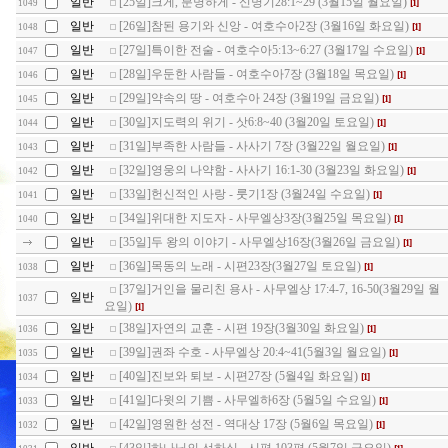
일반
[25일]크게, 분명하게 - 신명기28:1~29 (3월15일 월요일)
[1]
1049
일반
[26일]참된 용기와 신앙 - 여호수아2장 (3월16일 화요일)
[1]
1048
일반
[27일]특이한 전술 - 여호수아5:13~6:27 (3월17일 수요일)
[1]
1047
일반
[28일]우둔한 사람들 - 여호수아7장 (3월18일 목요일)
[1]
1046
일반
[29일]약속의 땅 - 여호수아 24장 (3월19일 금요일)
[1]
1045
일반
[30일]지도력의 위기 - 삿6:8~40 (3월20일 토요일)
[1]
1044
일반
[31일]부족한 사람들 - 사사기 7장 (3월22일 월요일)
[1]
1043
일반
[32일]영웅의 나약함 - 사사기 16:1-30 (3월23일 화요일)
[1]
1042
일반
[33일]헌신적인 사랑 - 룻기1장 (3월24일 수요일)
[1]
1041
일반
[34일]위대한 지도자 - 사무엘상3장(3월25일 목요일)
[1]
1040
일반
[35일]두 왕의 이야기 - 사무엘상16장(3월26일 금요일)
[1]
일반
[36일]목동의 노래 - 시편23장(3월27일 토요일)
[1]
1038
[37일]거인을 물리친 용사 - 사무엘상 17:4-7, 16-50(3월29일 월
일반
1037
요일)
[1]
일반
[38일]자연의 교훈 - 시편 19장(3월30일 화요일)
[1]
1036
일반
[39일]권좌 수호 - 사무엘상 20:4~41(5월3일 월요일)
[1]
1035
일반
[40일]진보와 퇴보 - 시편27장 (5월4일 화요일)
[1]
1034
일반
[41일]다윗의 기쁨 - 사무엘하6장 (5월5일 수요일)
[1]
1033
일반
[42일]영원한 성전 - 역대상 17장 (5월6일 목요일)
[1]
1032