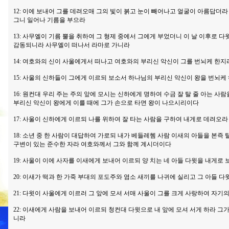
12: 이에 보내어 그를 데려오매 그의 빛이 붉고 눈이 빼어나고 얼굴이 아름답더
그니 일어나 기름을 부으라
13: 사무엘이 기름 뿔을 취하여 그 형제 중에서 그에게 부었더니 이 날 이후로 
감동되니라 사무엘이 떠나서 라마로 가니라
14: 여호와의 신이 사울에게서 떠나고 여호와의 부리신 악신이 그를 번뇌케 한지
15: 사울의 신하들이 그에게 이르되 보소서 하나님의 부리신 악신이 왕을 번뇌케
16: 원컨대 우리 주는 주의 앞에 모시는 신하에게 명하여 수금 잘 탈 줄 아는 사
부리신 악신이 왕에게 이를 때에 그가 손으로 타면 왕이 나으시리이다
17: 사울이 신하에게 이르되 나를 위하여 잘 타는 사람을 구하여 내게로 데려오라
18: 소년 중 한 사람이 대답하여 가로되 내가 베들레헴 사람 이새의 아들을 본즉 
구변이 있는 준수한 자라 여호와께서 그와 함께 계시더이다
19: 사울이 이에 사자를 이새에게 보내어 이르되 양 치는 네 아들 다윗을 내게로 
20: 이새가 떡과 한 가죽 부대의 포도주와 염소 새끼를 나귀에 실리고 그 아들 
21: 다윗이 사울에게 이르러 그 앞에 모셔 서매 사울이 그를 크게 사랑하여 자기의
22: 이새에게 사람을 보내어 이르되 청컨대 다윗으로 내 앞에 모셔 서게 하라 그
니라