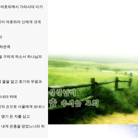
라 여호와께서 가라사대 이가
다윗이 여호와의 신에게 크게
라
 하온즉
람을 구하게 하소서 하나님의
탈 줄을 알고 호기와 무용과
보내라 하매
다윗의 손으로 사울에게 보내니
 병기 든 자를 삼고
가 내게 은총을 얻었느니라 하