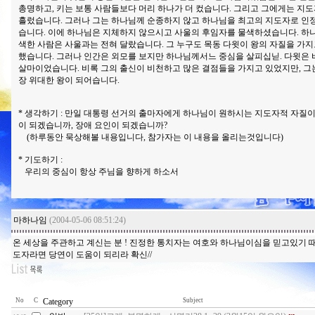
총명하고, 키는 보통 사람들보다 머리 하나가 더 컸습니다. 그리고 그에게는 지
흘렀습니다. 그러나 그는 하나님께 순종하지 않고 하나님을 최고의 지도자로 인
습니다. 이에 하나님은 지체하지 않으시고 사울의 후임자를 물색하셨습니다. 하
색한 사람은 사울과는 전혀 달랐습니다. 그 누구도 목동 다윗이 왕의 자질을 가
했습니다. 그러나 인간은 외모를 보지만 하나님께서느 중심을 살피십닏. 다윗은 
살마이었습니다. 비록 그의 출신이 비천하고 많은 결점들을 가지고 있었지만, 그
장 위대한 왕이 되어습니다.
* 생각하기 : 만일 대통령 선거의 출마자에게 하나님이 원하시는 지도자적 자질
이 되겠습니까, 장애 요인이 되겠습니까?
(하루동안 묵상해볼 내용입니다, 참가자는 이 내용을 올리는것입니다)
* 기도하기 :
우리의 중심이 항상 주님을 향하게 하소서
마하나임
(2004-05-06 08:51:24)
온 세상을 주관하고 계신는 분 ! 진정한 통치자는 여호와 하나님이심을 믿고있기 때문에 
도자라면 당연이 도움이 되리라 확신//
No
C
Category
Subject