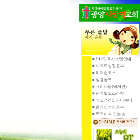
■ D12양육시스템안내
■ 새가족성경공부
■ 리더쉽코스
■ 성경공부
■ 큐티나눔
(맥체인)
■ 단계별코스신청
■ 매일성경읽기
나눔터
■ 온라인성경공부
■ 목적이 이끄는 삶