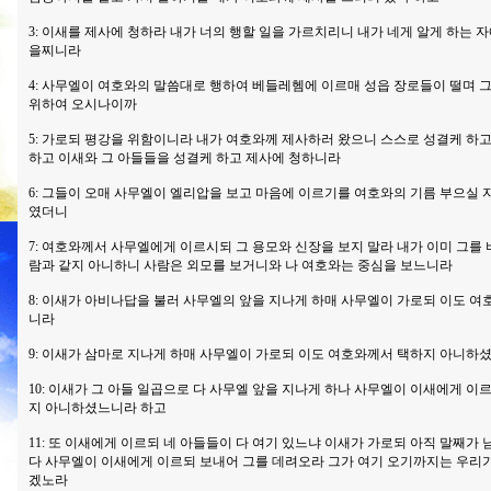
3: 이새를 제사에 청하라 내가 너의 행할 일을 가르치리니 내가 네게 알게 하는 
을찌니라
4: 사무엘이 여호와의 말씀대로 행하여 베들레헴에 이르매 성읍 장로들이 떨며 
위하여 오시나이까
5: 가로되 평강을 위함이니라 내가 여호와께 제사하러 왔으니 스스로 성결케 하고
하고 이새와 그 아들들을 성결케 하고 제사에 청하니라
6: 그들이 오매 사무엘이 엘리압을 보고 마음에 이르기를 여호와의 기름 부으실 자
였더니
7: 여호와께서 사무엘에게 이르시되 그 용모와 신장을 보지 말라 내가 이미 그를 
람과 같지 아니하니 사람은 외모를 보거니와 나 여호와는 중심을 보느니라
8: 이새가 아비나답을 불러 사무엘의 앞을 지나게 하매 사무엘이 가로되 이도 
니라
9: 이새가 삼마로 지나게 하매 사무엘이 가로되 이도 여호와께서 택하지 아니하
10: 이새가 그 아들 일곱으로 다 사무엘 앞을 지나게 하나 사무엘이 이새에게 
지 아니하셨느니라 하고
11: 또 이새에게 이르되 네 아들들이 다 여기 있느냐 이새가 가로되 아직 말째가
다 사무엘이 이새에게 이르되 보내어 그를 데려오라 그가 여기 오기까지는 우리가
겠노라