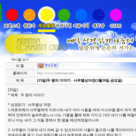
게시물 보기
이 름
홈페이지
http://www.smileman.info
제 목
[35일]두 왕의 이야기 - 사무엘상16장(3월26일 금요일)
[35일]
* 제목 : 두 왕의 이야기
* 성경읽기 : 사무엘상 16장
1:여호와께서 사무엘에게 이르시되 내가 이미 사울을 버려 이스라엘 왕이 되지 
하여 언제까지 슬퍼하겠느냐 너는 기름을 뿔에 채워 가지고 가라 내가 너를 베들
리니 이는 내가 그 아들 중에서 한 왕을 예선하였음이니라
2: 사무엘이 가로되 내가 어찌 갈 수 있으리이까 사울이 들으면 나를 죽이리이다
암송아지를 끌고 가서 말하기를 내가 여호와께 제사를 드리러 왔다 하고