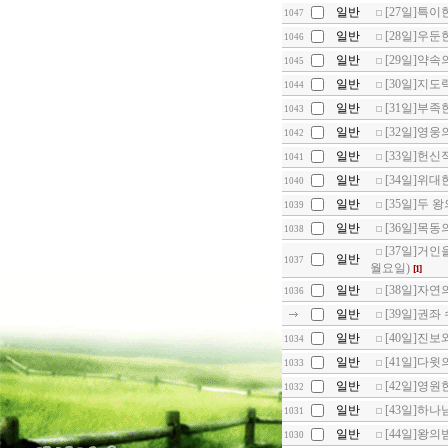
일반
[27일]특이한
1047
일반
[28일]우둔
1046
일반
[29일]약속의
1045
일반
[30일]지도력
1044
일반
[31일]부족
1043
일반
[32일]영웅의
1042
일반
[33일]헌신
1041
일반
[34일]위대
1040
일반
[35일]두 
1039
일반
[36일]목동
1038
[37일]거인을
일반
1037
월요일)
[1]
일반
[38일]자연의
1036
일반
[39일]권좌 
일반
[40일]진보
1034
일반
[41일]다윗
1033
일반
[42일]영원한
1032
일반
[43일]하나
1031
일반
[44일]왕의
1030