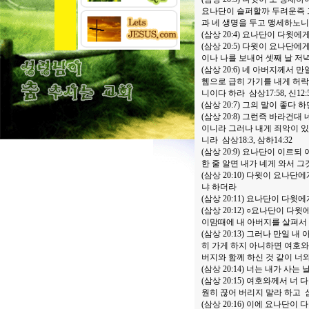
요나단이 슬퍼할까 두려운즉 
과 네 생명을 두고 맹세하노니 
(삼상 20:4) 요나단이 다
(삼상 20:5) 다윗이 요나단
이나 나를 보내어 셋째 날 저
(삼상 20:6) 네 아버지께서
헴으로 급히 가기를 내게 허
니이다 하라 삼상17:58, 신12
(삼상 20:7) 그의 말이 좋
(삼상 20:8) 그런즉 바라건
이니라 그러나 내게 죄악이 있
니라 삼상18:3, 삼하14:32
(삼상 20:9) 요나단이 이르
한 줄 알면 내가 네게 와서 
(삼상 20:10) 다윗이 요나
냐 하더라
(삼상 20:11) 요나단이 다윗
(삼상 20:12) ○요나단이
이맘때에 내 아버지를 살펴서
(삼상 20:13) 그러나 만일
히 가게 하지 아니하면 여호
버지와 함께 하신 것 같이 너와 
(삼상 20:14) 너는 내가 
(삼상 20:15) 여호와께서 
원히 끊어 버리지 말라 하고 삼하
(삼상 20:16) 이에 요나단