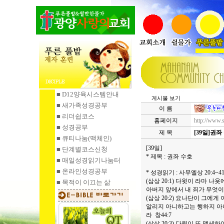
■ D12양육시스템안내
게시물 보기
■ 새가족성경공부
이 름
■ 리더쉽코스
홈페이지
http://www.
■ 성경공부
제 목
[39일]권좌
■ 큐티나눔
(맥체인)
[39일]
■ 단계별코스신청
* 제목 : 권좌 수호
■ 매일성경읽기
나눔터
■ 온라인성경공부
* 성경읽기 : 사무엘상 20:4~4
(삼상 20:1) 다윗이 라마
■ 목적이 이끄는 삶
아버지 앞에서 내 죄가 무엇이
(삼상 20:2) 요나단이 그에
알리지 아니하고는 행하지 아
라 창44:7
(삼상 20:3) 다윗이 또 맹