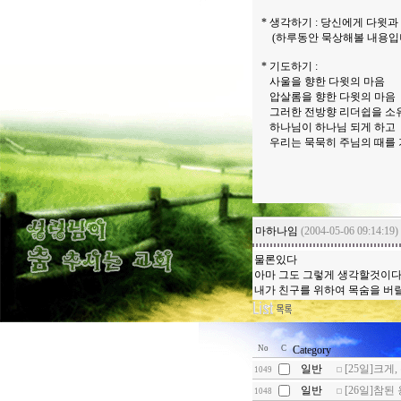
* 생각하기 : 당신에게 다윗
(하루동안 묵상해볼 내용입니
* 기도하기 :
사울을 향한 다윗의 마음
압살롬을 향한 다윗의 마음
그러한 전방향 리더쉽을 소
하나님이 하나님 되게 하고
우리는 묵묵히 주님의 때를 
마하나임
(2004-05-06 09:14:19)
물론있다
아마 그도 그렇게 생각할것이
내가 친구를 위하여 목숨을 버
No
C
Category
일반
[25일]크게,
1049
일반
[26일]참된
1048