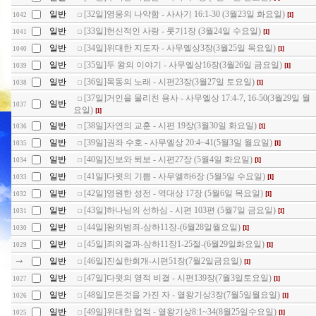
일반
[32일]영웅의 나약함 - 사사기 16:1-30 (3월23일 화요일)
[1]
1042
일반
[33일]헌신적인 사랑 - 룻기1장 (3월24일 수요일)
[1]
1041
일반
[34일]위대한 지도자 - 사무엘상3장(3월25일 목요일)
[1]
1040
일반
[35일]두 왕의 이야기 - 사무엘상16장(3월26일 금요일)
[1]
1039
일반
[36일]목동의 노래 - 시편23장(3월27일 토요일)
[1]
1038
[37일]거인을 물리친 용사 - 사무엘상 17:4-7, 16-50(3월29일 월
일반
1037
요일)
[1]
일반
[38일]자연의 교훈 - 시편 19장(3월30일 화요일)
[1]
1036
일반
[39일]권좌 수호 - 사무엘상 20:4~41(5월3일 월요일)
[1]
1035
일반
[40일]진보와 퇴보 - 시편27장 (5월4일 화요일)
[1]
1034
일반
[41일]다윗의 기쁨 - 사무엘하6장 (5월5일 수요일)
[1]
1033
일반
[42일]영원한 성전 - 역대상 17장 (5월6일 목요일)
[1]
1032
일반
[43일]하나님의 선하심 - 시편 103편 (5월7일 금요일)
[1]
1031
일반
[44일]왕의범죄-삼하11장-(6월28일월요일)
[1]
1030
일반
[45일]죄의결과-삼하11장1-25절-(6월29일화요일)
[1]
1029
일반
[46일]진실한회개-시편51장(7월2일금요일)
[1]
일반
[47일]다윗의 영적 비결 - 시편139장(7월3일토요일)
[1]
1027
일반
[48일]모든것을 가진 자 - 열왕기상3장(7월5일월요일)
[1]
1026
일반
[49일]위대한 업적 - 열왕기상8:1~34(8월25일수요일)
[1]
1025