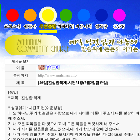
게시물 보기
이 름
홈페이지
http://www.smileman.info
제 목
[46일]진실한회개-시편51장(7월2일금요일)
[46일]
* 제목 : 진실한 회개
* 성경읽기 : 시편 51편(쉬운성경)
1 오 하나님,주의 한결같은 사랑으로 내게 자비를 베풀어 주소서.나를 불쌍히 여
애 주소서.
2 내 모든 죄악들을 다 씻으시고 내 모든 죄들을 깨끗하게 해 주소서.
3 내가 저지른 잘못들을 알고 있으니,내 죄가 항상 내 앞에 있습니다.
4 내가 주께 죄를 지어 주께서 보시기에 악한 짓을 했습니다.그러므로 주께서 내
이 옳으며 주께서 내리신 판단이 바릅니다.