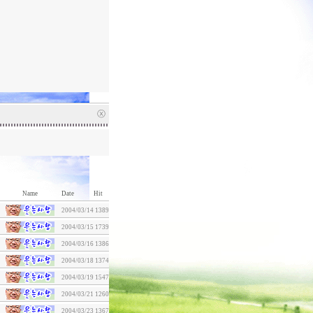
ⓧ
Name
Date
Hit
2004/03/14
1389
2004/03/15
1739
2004/03/16
1386
2004/03/18
1374
2004/03/19
1547
2004/03/21
1260
2004/03/23
1367