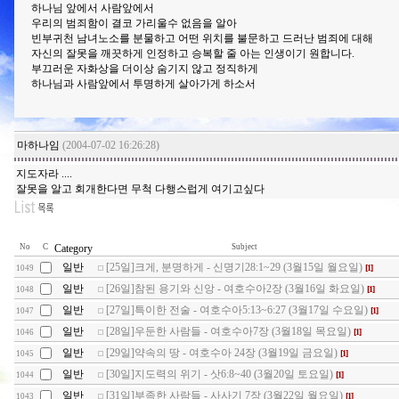
하나님 앞에서 사람앞에서
우리의 범죄함이 결코 가리울수 없음을 알아
빈부귀천 남녀노소를 분물하고 어떤 위치를 불문하고 드러난 범죄에 대해
자신의 잘못을 깨끗하게 인정하고 승복할 줄 아는 인생이기 원합니다.
부끄러운 자화상을 더이상 숨기지 않고 정직하게
하나님과 사람앞에서 투명하게 살아가게 하소서
마하나임
(2004-07-02 16:26:28)
지도자라 ....
잘못을 알고 회개한다면 무척 다행스럽게 여기고싶다
No
C
Category
Subject
일반
[25일]크게, 분명하게 - 신명기28:1~29 (3월15일 월요일)
[1]
1049
일반
[26일]참된 용기와 신앙 - 여호수아2장 (3월16일 화요일)
[1]
1048
일반
[27일]특이한 전술 - 여호수아5:13~6:27 (3월17일 수요일)
[1]
1047
일반
[28일]우둔한 사람들 - 여호수아7장 (3월18일 목요일)
[1]
1046
일반
[29일]약속의 땅 - 여호수아 24장 (3월19일 금요일)
[1]
1045
일반
[30일]지도력의 위기 - 삿6:8~40 (3월20일 토요일)
[1]
1044
일반
[31일]부족한 사람들 - 사사기 7장 (3월22일 월요일)
[1]
1043