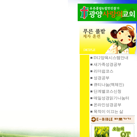
■ D12양육시스템안내
■ 새가족성경공부
■ 리더쉽코스
■ 성경공부
■ 큐티나눔
(맥체인)
■ 단계별코스신청
■ 매일성경읽기
나눔터
■ 온라인성경공부
■ 목적이 이끄는 삶