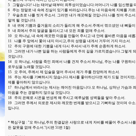
5 그렇습니다! 나는 태어날 때부터 죄투성이었습니다.어머니가 나를 임신했을
6 주는 정말로 내 속에 진실이 있기를 바라십니다.주는 내 마음속에 지혜를 가
7 우슬초로 나를 씻겨 주소서. 그러면 내가 깨끗해질 것입니다.나를 씻어 주소서.
얗게 될 것입니다.
8 내 귀에 기쁨과 즐거움의 소리가 들리게 해 주소서.주께서 꺾으셨던 내 뼈들이
9 내 죄에서 주의 얼굴을 돌리시고 내 모든 죄를 없애 주소서.
10 오 하나님, 내 속에 깨끗한 마음을 만들어 주시고 내 안에 올바른 마음을 새롭
11 나를 주 앞에서 쫓아 내지 마시고,주의 성령을 내게서 거두어 가지 마소서.
12 주의 구원에 대한 기쁨을 내게 다시 주셔서 내가 주께 순종하게 하소서.
13 그러면 내가 나쁜 일을 하는 사람들에게 주의 길을 가르치겠습니다.그렇게 
것입니다.
14 오 하나님, 사람을 죽인 죄에서 나를 건져 주소서.하나님, 주는 나를 구원하시
로우심을 노래할 것입니다.
15 오 주여, 주께서 제 입술을 열어 주셔서 제가 주를 찬양하게 하소서.
16 주는 제사를 기뻐하시지 않습니다.제사를 좋아하신다면 제가 드릴 것이지만,
제를 좋아하지 않으십니다.
17 하나님께서 바라시는 제사는 깨어진 마음입니다.오 하나님, 상처난 가슴과 
마음을 주는 경멸하지 않으실 것입니다.
18 주의 은혜로 시온을 번성케 해 주시고 예루살렘 성벽들을 쌓아 주소서.
19 그러면 주께서 의로운 제사와 깨끗한 번제를 받으시고 기뻐하실 것이며 수소
입니다.
* 핵심구절 : "오 하나님,주의 한결같은 사랑으로 내게 자비를 베풀어 주소서.나를
든 잘못을 없애 주소서."(시편 51편 1절)