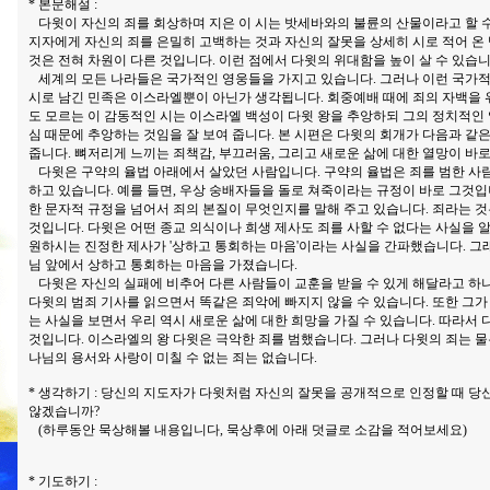
* 본문해설 :
다윗이 자신의 죄를 회상하며 지은 이 시는 밧세바와의 불륜의 산물이라고 할 수
지자에게 자신의 죄를 은밀히 고백하는 것과 자신의 잘못을 상세히 시로 적어 온 
것은 전혀 차원이 다른 것입니다. 이런 점에서 다윗의 위대함을 높이 살 수 있습니
세계의 모든 나라들은 국가적인 영웅들을 가지고 있습니다. 그러나 이런 국가적
시로 남긴 민족은 이스라엘뿐이 아닌가 생각됩니다. 회중예배 때에 죄의 자백을
도 모르는 이 감동적인 시는 이스라엘 백성이 다윗 왕을 추앙하되 그의 정치적인
심 때문에 추앙하는 것임을 잘 보여 줍니다. 본 시편은 다윗의 회개가 다음과 같
줍니다. 뼈저리게 느끼는 죄책감, 부끄러움, 그리고 새로운 삶에 대한 열망이 바
다윗은 구약의 율법 아래에서 살았던 사람입니다. 구약의 율법은 죄를 범한 사
하고 있습니다. 예를 들면, 우상 숭배자들을 돌로 쳐죽이라는 규정이 바로 그것입
한 문자적 규정을 넘어서 죄의 본질이 무엇인지를 말해 주고 있습니다. 죄라는 
것입니다. 다윗은 어떤 종교 의식이나 희생 제사도 죄를 사할 수 없다는 사실을 
원하시는 진정한 제사가 '상하고 통회하는 마음'이라는 사실을 간파했습니다. 그
님 앞에서 상하고 통회하는 마음을 가졌습니다.
다윗은 자신의 실패에 비추어 다른 사람들이 교훈을 받을 수 있게 해달라고 
다윗의 범죄 기사를 읽으면서 똑같은 죄악에 빠지지 않을 수 있습니다. 또한 그
는 사실을 보면서 우리 역시 새로운 삶에 대한 희망을 가질 수 있습니다. 따라서
것입니다. 이스라엘의 왕 다윗은 극악한 죄를 범했습니다. 그러나 다윗의 죄는 물
나님의 용서와 사랑이 미칠 수 없는 죄는 없습니다.
* 생각하기 : 당신의 지도자가 다윗처럼 자신의 잘못을 공개적으로 인정할 때 당
않겠습니까?
(하루동안 묵상해볼 내용입니다, 묵상후에 아래 덧글로 소감을 적어보세요)
* 기도하기 :