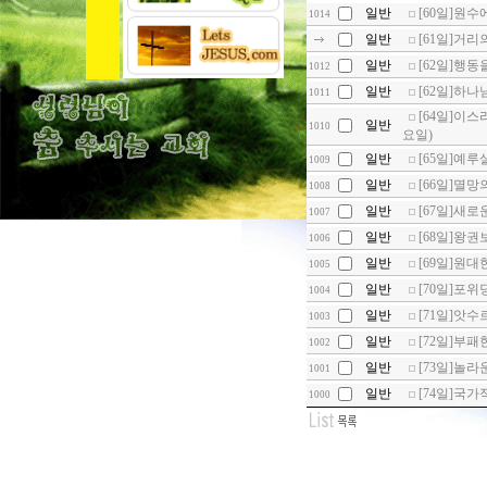
일반
[60일]원수
1014
일반
[61일]거리
일반
[62일]행동을
1012
일반
[62일]하나님
1011
[64일]이스라
일반
1010
요일)
일반
[65일]예루살
1009
일반
[66일]멸망
1008
일반
[67일]새로
1007
일반
[68일]왕권
1006
일반
[69일]원대한
1005
일반
[70일]포위당
1004
일반
[71일]앗수
1003
일반
[72일]부패
1002
일반
[73일]놀라운
1001
일반
[74일]국가적
1000