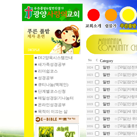
■ D12양육시스템안내
No
C
Category
■ 새가족성경공부
일반
[50일]성전
1024
■ 리더쉽코스
일반
[51일]인생
1023
■ 성경공부
일반
[52일]잠언
1022
■ 큐티나눔
(맥체인)
일반
[53일]지혜
1021
■ 단계별코스신청
일반
[54일]사랑
1020
■ 매일성경읽기
나눔터
일반
[55일]인생
■ 온라인성경공부
1019
■ 목적이 이끄는 삶
일반
[56일]새 
1018
일반
[57일]산 위
1017
일반
[58일]훌륭
1016
일반
[59일]땅이
1015