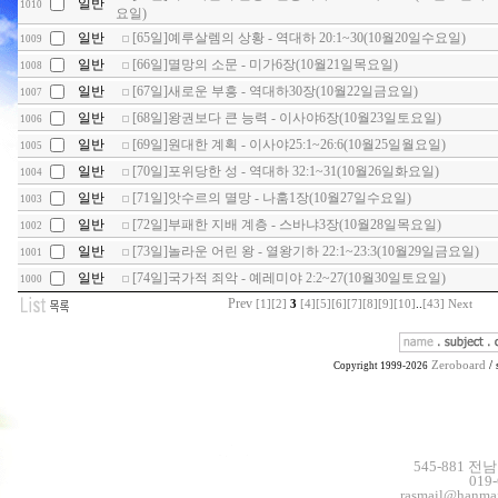
일반
1010
요일)
일반
[65일]예루살렘의 상황 - 역대하 20:1~30(10월20일수요일)
1009
일반
[66일]멸망의 소문 - 미가6장(10월21일목요일)
1008
일반
[67일]새로운 부흥 - 역대하30장(10월22일금요일)
1007
일반
[68일]왕권보다 큰 능력 - 이사야6장(10월23일토요일)
1006
일반
[69일]원대한 계획 - 이사야25:1~26:6(10월25일월요일)
1005
일반
[70일]포위당한 성 - 역대하 32:1~31(10월26일화요일)
1004
일반
[71일]앗수르의 멸망 - 나훔1장(10월27일수요일)
1003
일반
[72일]부패한 지배 계층 - 스바냐3장(10월28일목요일)
1002
일반
[73일]놀라운 어린 왕 - 열왕기하 22:1~23:3(10월29일금요일)
1001
일반
[74일]국가적 죄악 - 예레미야 2:2~27(10월30일토요일)
1000
Prev
[1]
[2]
3
[4]
[5]
[6]
[7]
[8]
[9]
[10]
..
[43]
Next
Zeroboard
/ 
Copyright 1999-2026
545-881 전
019
rasmail@hanmai