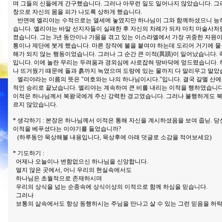
며 그들의 신들에게 간구했습니다. 그러나 아무런 일도 일어나지 않았습니다. 그
창으로 자신의 몸을 피가 나도록 상하게 했습니다.
반면에 엘리야는 수적으로는 열세에 놓였지만 하나님이 그와 함께하셨으니 능히
습니다. 엘리야는 바알 선지자들이 실패한 후 자신의 차례가 되자 마치 마술사처
켰습니다. 그는 3년 동안이나 가뭄을 겪고 있는 이스라엘에서 가장 귀중한 자원이
통이나 제단에 붓게 했습니다. 마른 장작에 불을 붙여야 하는데 도리어 거기에 물
해가 되지 않는 행동이었습니다. 그러나 그 순간 큰 이적(異蹟)이 일어났습니다. 
입니다. 이에 놀란 무리는 두려움과 경외심에 사로잡혀 땅바닥에 엎드렸습니다. 
나 뜨거웠기 때문에 돌과 흙까지 녹였으며 도랑에 있는 물까지 다 말리우고 말았
엘리야라는 이름의 뜻은 "여호와는 나의 하나님이시다."입니다. 결국 갈멜 산
적인 승리로 끝났습니다. 엘리야는 계속하여 큰 비를 내리는 이적을 행하였습니다
이적은 하나님께서 북왕국에게 주신 강력한 경고였습니다. 그러나 불행하게도 
르지 않았습니다.
* 생각하기 : 본장은 하나님께서 이적은 통해 자신을 계시하셨음을 보여 줍닏. 
이적을 베푸셨다는 이야기를 들었습니까?
(하루동안 묵상해볼 내용입니다, 묵상후에 아래 덧글로 소감을 적어보세요)
* 기도하기 :
어제나 오늘이나 변함없으신 하나님을 신앙합니다.
멀지 않은 곳에서, 어니 우리의 현실속에서도
하나님은 초월적으로 존재하시며
우리의 상식을 넘는 순종속에 상식이상의 이적으로 함께 하심을 믿습니다.
그러나
보통의 삶속에서도 항상 동행하시는 주님을 만나고 살 수 있는 그런 믿음을 허