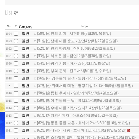
No
C
Category
Subject
일반
[50일]성전의 의미 - 시편84장(8월26일목요일)
1024
일반
[51일]인생에 대한 충고 - 잠언4장(8월27일금요일)
1023
일반
[52일]잠언의 짜임새 - 잠언10장(8월28일토요일)
1022
일반
[53일]지혜로운 말 - 잠언12장(8월30일월요일)
1021
일반
[54일]사랑의 기쁨 - 아가 2장(8월31일화요일)
1020
일반
[55일]인생의 문제 - 전도서3장(9월1일수요일)
1019
일반
[56일]새 영웅들의 탄생 - 열왕기상 17장(9월2일목요일)
1018
일반
[57일]산 위에서의 대결 - 열왕기상 18:15~46(9월3일금요일)
일반
[58일]훌륭한 후계자 - 열왕기하5장(9월4일토요일)
1016
일반
[59일]땅이 진동하는 날 - 요엘2:1~19(9월6일월요일)
1015
일반
[60일]원수에 대한 사랑 - 요나3~4장(9월23일목요일)
1014
일반
[61일]거리의선지자 - 아모스4장(10월15일금요일)
1013
일반
[62일]행동을 통한 교훈 - 호세아 2:4~3:5(10월16일토요일)
1012
일반
[62일]하나님의 사랑 - 호세아 11:1~11(10월18일월요일)
[1]
1011
[64일]이스라엘의 멸망 - 열왕기하 17:1~23;35~41(10월19일화