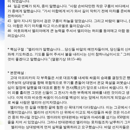
이 되었습니다.
44 일곱 번째가 되자, 종이 말했습니다. “사람 손바닥만한 작은 구름이 바다에서
가 종에게 말했습니다. “가서 아합에게 비가 와서 길이 막히기 전에 마차를 준비
전하여라.”
45 얼마 지나지 않아서 검은 구름이 하늘을 덮었습니다. 그리고 바람이 불더니,
다. 아합은 자기 마차를 타고 이스르엘로 돌아갔습니다.
46 여호와께서 엘리야에게 큰 능력을 주셔서 엘리야는 허리를 동여매고 아합 
려갔습니다.
* 핵심구절 : "엘리야가 말했습니다.....당신들 바알의 예언자들이여, 당신들의 
와께 기도하겠소. 기도를 들어 주셔서 불을 내리시는 신이 참하나님이시오.” 그러
것이 좋겠다고 말했습니다.” (열왕기상 18:15~46)
* 본문해설 :
고대 아프리카의 각 부족들은 서로 대표자를 내세워 싸움의 승패를 결정짓곤 했
마주보며 상대방을 향해 위협적으로 무기를 흔들어 대면서 온갖 욕설을 퍼붓습니다
심이 절정에 달했을 때 대표로 뽑힌 두 전사(戰士)가 앞으로 나와서 싸웁니다. 두
이 피를 흘리면 그것은 신들이 그 전사가 속한 부족에게 패배를 내린 것이라고 
니다. 이제 이와 비슷한 싸움이 이스라엘 백성이 보는 앞에서 치러지게 되었습니다
로 싸울 사람은 엘리야 선지자였습니다.
엘리야는 먼 길을 여행한 끝에 험한 산 꼭대기에 다다랐습니다. 이는 그곳에서
위함이었습니다. 엘리야 선지자가 산 위에서 이교도 제사장들과 싸운 것은 이스라
건 중의 하나일 것입니다. 엥이랴의 반대편에는 바알과 아세라를 섬기는 850명
줄을 지어 서 있었습니다. 그러나 반대편에선 엘리야는 옷차림조차 남루하기 그
엘리야는 상대방에게 먼저 실력을 발휘하라고 요구했습니다. 바알 선지자들은 