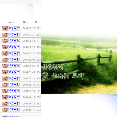
Name
Date
Hit
2004/08/26
1882
2004/08/27
1563
2004/08/28
1841
2004/08/28
1469
2004/08/31
1520
2004/09/01
1588
2004/09/01
1411
2004/09/03
1290
2004/09/10
1516
2004/09/10
1443
2004/09/23
1367
2004/10/15
1630
2004/10/16
1298
2004/10/17
1512