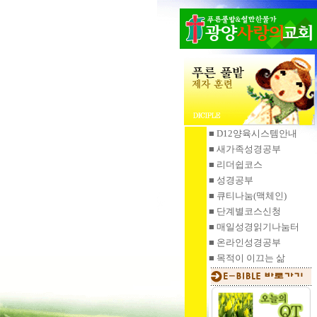
■ D12양육시스템안내
■ 새가족성경공부
■ 리더쉽코스
■ 성경공부
■ 큐티나눔
(맥체인)
■ 단계별코스신청
■ 매일성경읽기
나눔터
■ 온라인성경공부
■ 목적이 이끄는 삶