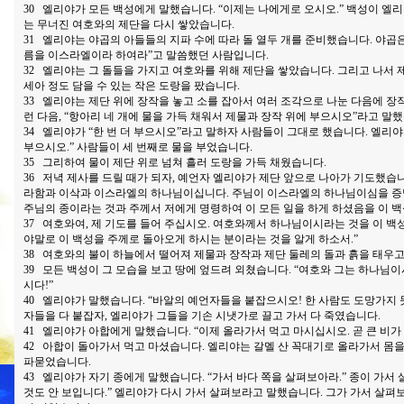
30 엘리야가 모든 백성에게 말했습니다. “이제는 나에게로 오시오.” 백성이 엘
는 무너진 여호와의 제단을 다시 쌓았습니다.
31 엘리야는 야곱의 아들들의 지파 수에 따라 돌 열두 개를 준비했습니다. 야곱은
름을 이스라엘이라 하여라”고 말씀했던 사람입니다.
32 엘리야는 그 돌들을 가지고 여호와를 위해 제단을 쌓았습니다. 그리고 나서 
세아 정도 담을 수 있는 작은 도랑을 팠습니다.
33 엘리야는 제단 위에 장작을 놓고 소를 잡아서 여러 조각으로 나눈 다음에 장
런 다음, “항아리 네 개에 물을 가득 채워서 제물과 장작 위에 부으시오”라고 말
34 엘리야가 “한 번 더 부으시오”라고 말하자 사람들이 그대로 했습니다. 엘리야가
부으시오.” 사람들이 세 번째로 물을 부었습니다.
35 그리하여 물이 제단 위로 넘쳐 흘러 도랑을 가득 채웠습니다.
36 저녁 제사를 드릴 때가 되자, 예언자 엘리야가 제단 앞으로 나아가 기도했습니
라함과 이삭과 이스라엘의 하나님이십니다. 주님이 이스라엘의 하나님이심을 증
주님의 종이라는 것과 주께서 저에게 명령하여 이 모든 일을 하게 하셨음을 이 백
37 여호와여, 제 기도를 들어 주십시오. 여호와께서 하나님이시라는 것을 이 백
야말로 이 백성을 주께로 돌아오게 하시는 분이라는 것을 알게 하소서.”
38 여호와의 불이 하늘에서 떨어져 제물과 장작과 제단 둘레의 돌과 흙을 태우고
39 모든 백성이 그 모습을 보고 땅에 엎드려 외쳤습니다. “여호와 그는 하나님
시다!”
40 엘리야가 말했습니다. “바알의 예언자들을 붙잡으시오! 한 사람도 도망가지 
자들을 다 붙잡자, 엘리야가 그들을 기손 시냇가로 끌고 가서 다 죽였습니다.
41 엘리야가 아합에게 말했습니다. “이제 올라가서 먹고 마시십시오. 곧 큰 비가 
42 아합이 돌아가서 먹고 마셨습니다. 엘리야는 갈멜 산 꼭대기로 올라가서 몸을
파묻었습니다.
43 엘리야가 자기 종에게 말했습니다. “가서 바다 쪽을 살펴보아라.” 종이 가서 
것도 안 보입니다.” 엘리야가 다시 가서 살펴보라고 말했습니다. 그가 가서 살펴