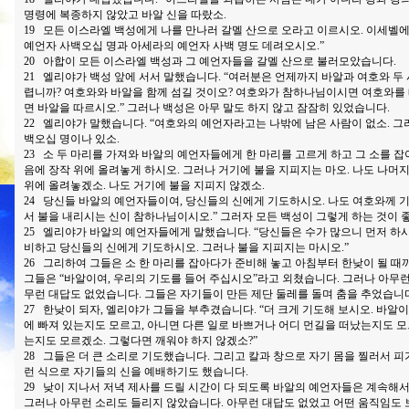
명령에 복종하지 않았고 바알 신을 따랐소.
19 모든 이스라엘 백성에게 나를 만나러 갈멜 산으로 오라고 이르시오. 이세벨
예언자 사백오십 명과 아세라의 예언자 사백 명도 데려오시오.”
20 아합이 모든 이스라엘 백성과 그 예언자들을 갈멜 산으로 불러모았습니다.
21 엘리야가 백성 앞에 서서 말했습니다. “여러분은 언제까지 바알과 여호와 
렵니까? 여호와와 바알을 함께 섬길 것이오? 여호와가 참하나님이시면 여호와를
면 바알을 따르시오.” 그러나 백성은 아무 말도 하지 않고 잠잠히 있었습니다.
22 엘리야가 말했습니다. “여호와의 예언자라고는 나밖에 남은 사람이 없소. 
백오십 명이나 있소.
23 소 두 마리를 가져와 바알의 예언자들에게 한 마리를 고르게 하고 그 소를 잡
음에 장작 위에 올려놓게 하시오. 그러나 거기에 불을 지피지는 마오. 나도 나머지
위에 올려놓겠소. 나도 거기에 불을 지피지 않겠소.
24 당신들 바알의 예언자들이여, 당신들의 신에게 기도하시오. 나도 여호와께 
서 불을 내리시는 신이 참하나님이시오.” 그러자 모든 백성이 그렇게 하는 것이 
25 엘리야가 바알의 예언자들에게 말했습니다. “당신들은 수가 많으니 먼저 하시오
비하고 당신들의 신에게 기도하시오. 그러나 불을 지피지는 마시오.”
26 그리하여 그들은 소 한 마리를 잡아다가 준비해 놓고 아침부터 한낮이 될 
그들은 “바알이여, 우리의 기도를 들어 주십시오”라고 외쳤습니다. 그러나 아무
무런 대답도 없었습니다. 그들은 자기들이 만든 제단 둘레를 돌며 춤을 추었습니다
27 한낮이 되자, 엘리야가 그들을 부추겼습니다. “더 크게 기도해 보시오. 바알
에 빠져 있는지도 모르고, 아니면 다른 일로 바쁘거나 어디 먼길을 떠났는지도 모
는지도 모르겠소. 그렇다면 깨워야 하지 않겠소?”
28 그들은 더 큰 소리로 기도했습니다. 그리고 칼과 창으로 자기 몸을 찔러서 피
런 식으로 자기들의 신을 예배하기도 했습니다.
29 낮이 지나서 저녁 제사를 드릴 시간이 다 되도록 바알의 예언자들은 계속해서
그러나 아무런 소리도 들리지 않았습니다. 아무런 대답도 없었고 어떤 움직임도 