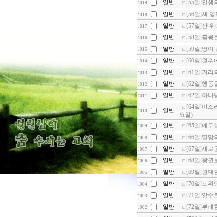
일반
[55일]인생
1019
일반
[56일]새 
1018
일반
[57일]산 위
1017
일반
[58일]훌륭
1016
일반
[59일]땅이
1015
일반
[60일]원수
1014
일반
[61일]거리
1013
일반
[62일]행동을
1012
일반
[62일]하나님
1011
[64일]이스라
일반
1010
요일)
일반
[65일]예루살
1009
일반
[66일]멸망
1008
일반
[67일]새로
1007
일반
[68일]왕권
1006
일반
[69일]원대한
1005
일반
[70일]포위당
1004
일반
[71일]앗수
1003
일반
[72일]부패
1002