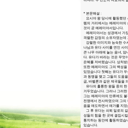
하여라. 주 만군의 여호와의 말이
* 본문해설 :
요시야 왕 당시에 활동했던 
렘의 거리에서는 예레미야의 
것이 곧 예레미야서입니다.
예레미야서는 성경에서 가장 
격렬한 감정의 소유자였는데 
강렬한 이미지와 능숙한 수사
나님과 유다 사이를 연인 사
큰 나무 아래에 눝는 음녀, 
다. 유다가 바라는 것은 무엇
은혜를 저버렸습니다. 상처받
또한 예레미야도 그의 백성을
있었습니다 첫째는 유다가 우상
과 동맹을 맺고 그들의 도움을
굽, 바벨론과 같은 제국들을 
유다의 훌륭한 왕들 중의 한
거두었습니다. 그러나 그러한
그는 예레미야의 만류에도 불
전쟁에서 전사하였으며 그의 
음을 애도하면서 애가를 지었
그 후 유다는 쇠퇴 일로의 
성들의 힘을 한 곳에 결집시킬
통치하는 동안에 활동하였습니
있습니다.