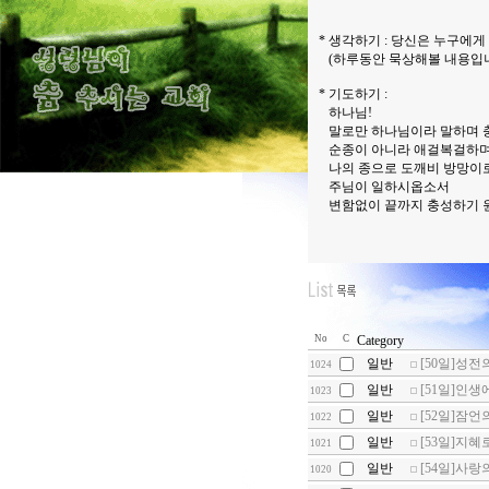
* 생각하기 : 당신은 누구에
(하루동안 묵상해볼 내용입니
* 기도하기 :
하나님!
말로만 하나님이라 말하며 
순종이 아니라 애걸복걸하며 
나의 종으로 도깨비 방망이로
주님이 일하시옵소서
변함없이 끝까지 충성하기 
No
C
Category
일반
[50일]성전
1024
일반
[51일]인생
1023
일반
[52일]잠언
1022
일반
[53일]지혜
1021
일반
[54일]사랑
1020