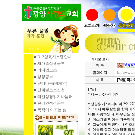
■ D12양육시스템안내
게시물 보기
■ 새가족성경공부
이 름
■ 리더쉽코스
홈페이지
http://www.
■ 성경공부
제 목
[74일]국가
■ 큐티나눔
(맥체인)
[7일]
■ 단계별코스신청
* 제목 : 국가적 죄악
■ 매일성경읽기
나눔터
■ 온라인성경공부
* 성경읽기 : 예레미야 2:2~2
2 “가서 예루살렘을 향하여 
■ 목적이 이끄는 삶
나를 사랑하였다. 아무것도 심
3 이스라엘 백성은 거룩하여 
이 그들에게 닥쳤다. 나 여호와
4 야곱의 집과 이스라엘 집의
5 여호와께서 이렇게 말씀하셨