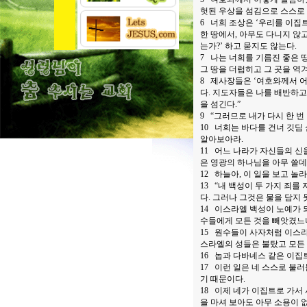
헛된 우상을 섬김으로 스스로
6 너희 조상은 ‘우리를 이집
한 땅에서, 아무도 다니지 않
는가?’ 하고 묻지도 않는다.
7 나는 너희를 기름진 좋은 
그 땅을 더럽히고 그 곳을 역
8 제사장들은 ‘여호와께서 어
다. 지도자들은 나를 배반하고
을 섬긴다.”
9 “그러므로 내가 다시 한 번
10 너희는 바다를 건너 깃딤
알아보아라.
11 어느 나라가 자신들의 신
은 영광의 하나님을 아무 쓸데
12 하늘아, 이 일을 보고 놀
13 “내 백성이 두 가지 죄를
다. 그러나 그것은 물을 담지
14 이스라엘 백성이 노예가 
수들에게 모든 것을 빼앗겼느
15 원수들이 사자처럼 이스라
스라엘의 성들은 불탔고 모든 
16 놉과 다바네스 같은 이집
17 이런 일은 네 스스로 불
기 때문이다.
18 이제 네가 이집트로 가서
을 마셔 보아도 아무 소용이 