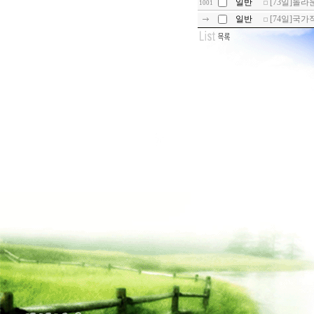
일반
[73일]놀라운
1001
일반
[74일]국가적