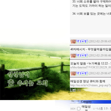
33. 너희 소유를 팔아 구제
기는 도적도 가까이 하는 일이
34. 너희 보물 있는 곳에는 
(2012-02-29 06:43
40자메시지 - 무엇을먹을
(2012-02-29 06:46
오늘의 말씀 <누가복음 12:22 
o/bbs/data/md7/VOICE120229_0
(2012-02-29 06:47
매일성경 영상 큐티와 함께
http://su.or.kr/v2/vimeo_pop.a
No
C
Category
매일성
<나훔 1:9
1024
경