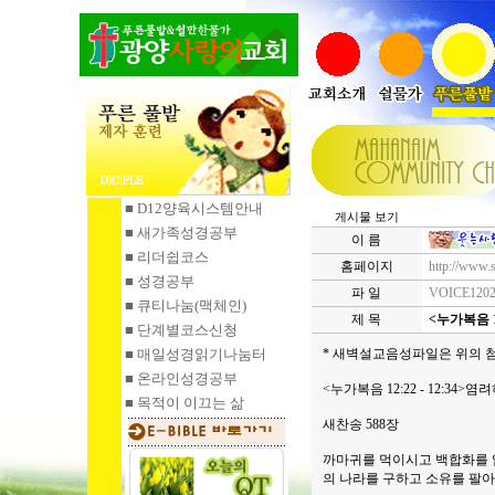
■ D12양육시스템안내
게시물 보기
■ 새가족성경공부
이 름
■ 리더쉽코스
홈페이지
http://www.
■ 성경공부
파 일
VOICE1202
■ 큐티나눔
(맥체인)
제 목
<누가복음 1
■ 단계별코스신청
■ 매일성경읽기
나눔터
* 새벽설교음성파일은 위의 
■ 온라인성경공부
<누가복음 12:22 - 12:3
■ 목적이 이끄는 삶
새찬송 588장
까마귀를 먹이시고 백합화를 
의 나라를 구하고 소유를 팔