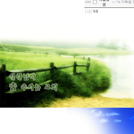
<누가복음 1
1000
경