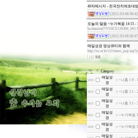
40자메시지 - 천국잔치에
(2012-03-06 06:42
오늘의 말씀 <누가복음 14:15 
bs/data/md7/VOICE120306_001
(2012-03-06 06:47
매일성경 영상큐티와 함께
http://su.or.kr/v2/vimeo_pop.a
No
C
Category
매일성
<나훔 1:9
1024
경
매일성
<나훔 2:1 
1023
경
매일성
<나훔 3:1 
1022
경
매일성
<누가복음 10
1021
경
매일성
<누가복음 10
1020
경
매일성