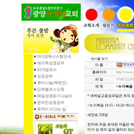
■ D12양육시스템안내
게시물 보기
■ 새가족성경공부
이 름
■ 리더쉽코스
홈페이지
http://www.
■ 성경공부
파 일
VOICE1203
■ 큐티나눔
(맥체인)
제 목
<누가복음 1
■ 단계별코스신청
■ 매일성경읽기
나눔터
* 새벽설교음성파일은 위의 
■ 온라인성경공부
<누가복음 14:15 - 14:24
■ 목적이 이끄는 삶
새찬송 528장
잔치에 처음 초대된 자들은 재
아가 성 밖의 길과 울타리 있