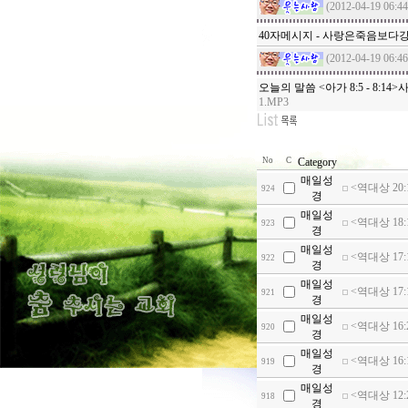
(2012-04-19 06:44
40자메시지 - 사랑은죽음
(2012-04-19 06:46
오늘의 말씀 <아가 8:5 - 8:
1.MP3
No
C
Category
매일성
<역대상 20:
924
경
매일성
<역대상 18
923
경
매일성
<역대상 17:
922
경
매일성
<역대상 17
921
경
매일성
<역대상 16
920
경
매일성
<역대상 16
919
경
매일성
<역대상 12
918
경