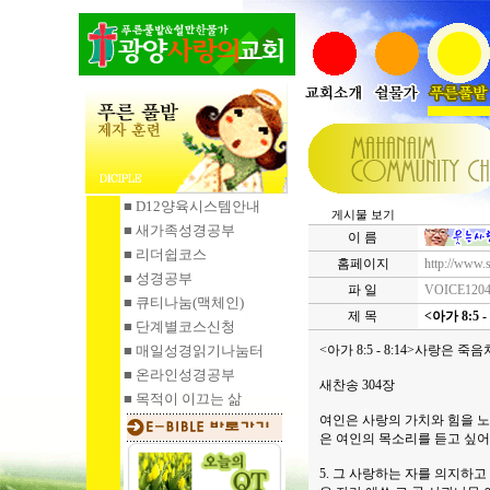
■ D12양육시스템안내
게시물 보기
■ 새가족성경공부
이 름
■ 리더쉽코스
홈페이지
http://www.
■ 성경공부
파 일
VOICE1204
■ 큐티나눔
(맥체인)
제 목
<아가 8:5
■ 단계별코스신청
■ 매일성경읽기
나눔터
<아가 8:5 - 8:14>사랑은 
■ 온라인성경공부
새찬송 304장
■ 목적이 이끄는 삶
여인은 사랑의 가치와 힘을 노
은 여인의 목소리를 듣고 싶어하
5. 그 사랑하는 자를 의지하고